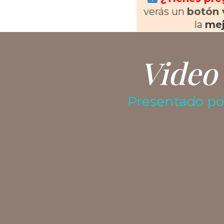
verás un
botón 
la
mej
Video
Presentado p