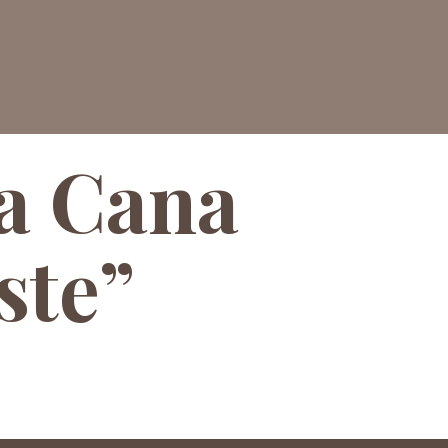
ta Cana
ste”