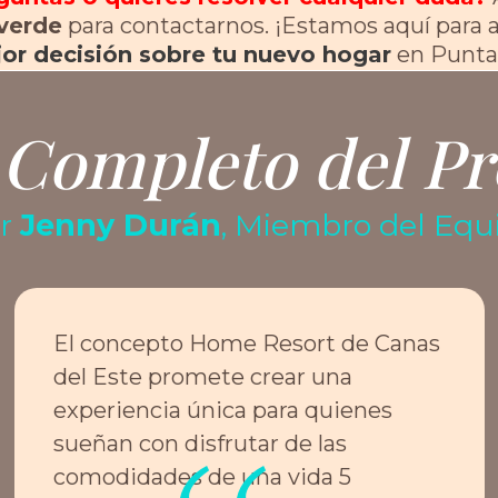
verde
para contactarnos. ¡Estamos aquí para 
or decisión sobre tu nuevo hogar
en Punta
 Completo del Pr
or
Jenny Durán
, Miembro del Eq
El concepto Home Resort de Canas
del Este promete crear una
experiencia única para quienes
sueñan con disfrutar de las
comodidades de una vida 5