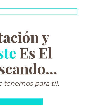
tación y
ste
Es El
scando...
 tenemos para ti).